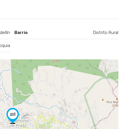
ellín
Barrio
Distrito Rural
oquia