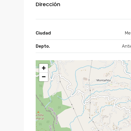
Dirección
Ciudad
Med
Depto.
Anti
+
−