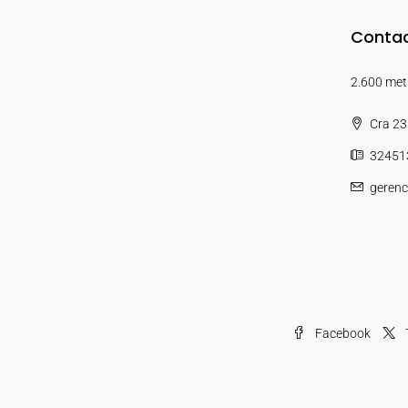
Contac
2.600 metr
Cra 23
32451
gerenc
Facebook