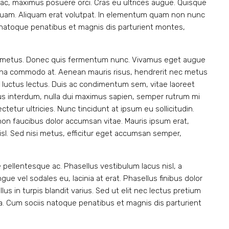
e ac, maximus posuere orci. Cras eu ultrices augue. Quisque
in quam. Aliquam erat volutpat. In elementum quam non nunc
 natoque penatibus et magnis dis parturient montes,
are metus. Donec quis fermentum nunc. Vivamus eget augue
urna commodo at. Aenean mauris risus, hendrerit nec metus
luctus lectus. Duis ac condimentum sem, vitae laoreet
 interdum, nulla dui maximus sapien, semper rutrum mi
tetur ultricies. Nunc tincidunt at ipsum eu sollicitudin.
on faucibus dolor accumsan vitae. Mauris ipsum erat,
isl. Sed nisi metus, efficitur eget accumsan semper,
 pellentesque ac. Phasellus vestibulum lacus nisl, a
e vel sodales eu, lacinia at erat. Phasellus finibus dolor
ellus in turpis blandit varius. Sed ut elit nec lectus pretium
na. Cum sociis natoque penatibus et magnis dis parturient