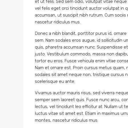
et ut felis. Sed sem odio, volutpat vitae nequ
vel felis eget orci tincidunt auctor volutpat 
accumsan, ut suscipit nibh rutrum. Cum sociis
nascetur ridiculus mus.
Donec a nibh blandit, porttitor purus id, orn
sem. Nam sodales eros augue, id sollicitudin 
quis, pharetra accumsan nunc. Suspendisse et 
justo. Vestibulum commodo, massa non dapibus
tortor eu eros. Fusce vehicula enim vitae consec
Nam et ornare est. Proin cursus metus quam, n
sodales sit amet neque non, tristique cursus n
scelerisque eu ante.
Vivamus auctor mauris risus, sed viverra neque
semper sem laoreet quis. Fusce nunc arcu, congu
lectus, vel tincidunt leo efficitur at. Nullam ut t
luctus vitae sit amet est. Etiam in maximus ur
montes, nascetur ridiculus mus.