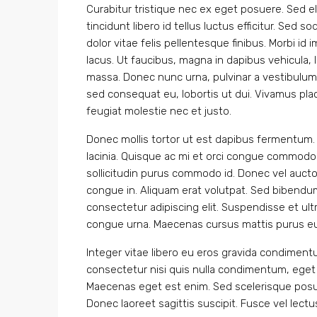
Curabitur tristique nec ex eget posuere. Sed eli
tincidunt libero id tellus luctus efficitur. Sed 
dolor vitae felis pellentesque finibus. Morbi i
lacus. Ut faucibus, magna in dapibus vehicula,
massa. Donec nunc urna, pulvinar a vestibulum
sed consequat eu, lobortis ut dui. Vivamus plac
feugiat molestie nec et justo.
Donec mollis tortor ut est dapibus fermentum. Ve
lacinia. Quisque ac mi et orci congue commodo 
sollicitudin purus commodo id. Donec vel aucto
congue in. Aliquam erat volutpat. Sed bibendu
consectetur adipiscing elit. Suspendisse et ultr
congue urna. Maecenas cursus mattis purus eu
Integer vitae libero eu eros gravida condiment
consectetur nisi quis nulla condimentum, eget t
Maecenas eget est enim. Sed scelerisque posue
Donec laoreet sagittis suscipit. Fusce vel lectu