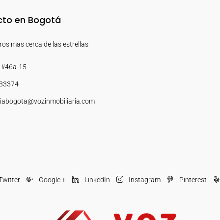
to en Bogotá
os mas cerca de las estrellas
 #46a-15
33374
iabogota@vozinmobiliaria.com
Twitter
Google +
LinkedIn
Instagram
Pinterest