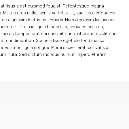
 at risus a est euismod feugiat. Pellentesque magna
auris eros nulla, iaculis ac tellus ut, sagittis eleifend nisl.
tae dignissim lectus malesuada. Nam dignissim lacinia orci
uam felis. Proin id ligula bibendum, convallis nulla eu,
iaculis tempor, erat dui suscipit nunc, ut pretium velit dui
e et condimentum. Suspendisse eget eleifend massa.
ae euismod ligula congue. Morbi sapien erat, convallis a
ris nulla. Sed dictum rhoncus nulla, in imperdiet enim