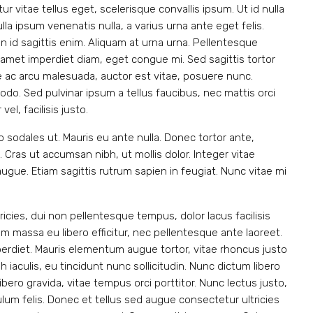
r vitae tellus eget, scelerisque convallis ipsum. Ut id nulla
lla ipsum venenatis nulla, a varius urna ante eget felis.
n id sagittis enim. Aliquam at urna urna. Pellentesque
t amet imperdiet diam, eget congue mi. Sed sagittis tortor
ue ac arcu malesuada, auctor est vitae, posuere nunc.
odo. Sed pulvinar ipsum a tellus faucibus, nec mattis orci
vel, facilisis justo.
 sodales ut. Mauris eu ante nulla. Donec tortor ante,
Cras ut accumsan nibh, ut mollis dolor. Integer vitae
gue. Etiam sagittis rutrum sapien in feugiat. Nunc vitae mi
tricies, dui non pellentesque tempus, dolor lacus facilisis
m massa eu libero efficitur, nec pellentesque ante laoreet.
mperdiet. Mauris elementum augue tortor, vitae rhoncus justo
iaculis, eu tincidunt nunc sollicitudin. Nunc dictum libero
bero gravida, vitae tempus orci porttitor. Nunc lectus justo,
um felis. Donec et tellus sed augue consectetur ultricies