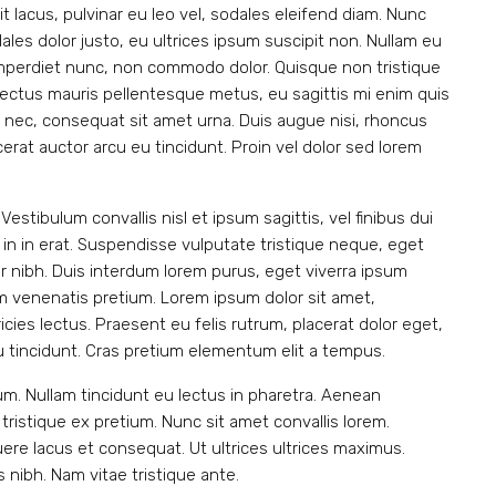
t lacus, pulvinar eu leo vel, sodales eleifend diam. Nunc
sodales dolor justo, eu ultrices ipsum suscipit non. Nullam eu
d imperdiet nunc, non commodo dolor. Quisque non tristique
 lectus mauris pellentesque metus, eu sagittis mi enim quis
 nec, consequat sit amet urna. Duis augue nisi, rhoncus
erat auctor arcu eu tincidunt. Proin vel dolor sed lorem
stibulum convallis nisl et ipsum sagittis, vel finibus dui
in in erat. Suspendisse vulputate tristique neque, eget
r nibh. Duis interdum lorem purus, eget viverra ipsum
m venenatis pretium. Lorem ipsum dolor sit amet,
icies lectus. Praesent eu felis rutrum, placerat dolor eget,
 tincidunt. Cras pretium elementum elit a tempus.
um. Nullam tincidunt eu lectus in pharetra. Aenean
ristique ex pretium. Nunc sit amet convallis lorem.
re lacus et consequat. Ut ultrices ultrices maximus.
s nibh. Nam vitae tristique ante.