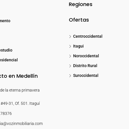
Regiones
Ofertas
mento
Centroccidental
Itagui
estudio
Noroccidental
sidencial
Distrito Rural
to en Medellín
Suroccidental
de la eterna primavera
#49-31, Of. 501. Itaguí
878376
ia@vozinmobiliaria.com