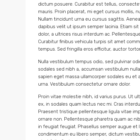
dictum posuere. Curabitur est tellus, consectetu
mauris. Proin placerat, mi eget cursus mollis, nu
Nullam tincidunt urna eu cursus sagittis. Aenea
dapibus velit ut ipsum semper lacinia. Etiam si
dolor, a ultrices risus interdum ac. Pellentesq
Curabitur finibus vehicula turpis sit amet comm
tempus. Sed fringilla eros efficitur, auctor tortor 
Nulla vestibulum tempus odio, sed pulvinar odio
sodales sed nibh a, accumsan vestibulum nulla. 
sapien eget massa ullamcorper sodales eu et au
urna. Vestibulum consectetur ornare dolor.
Proin vitae molestie nibh, id varius purus. Ut ul
ex, in sodales quam lectus nec mi. Cras interdu
Praesent tristique pellentesque ligula vitae i
ornare non. Pellentesque pharetra quam ac nibh 
in feugiat feugiat. Phasellus semper augue et li
condimentum eu libero semper, dictum vestibul