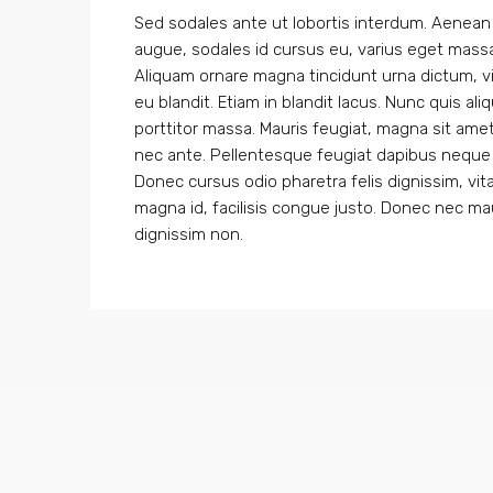
Sed sodales ante ut lobortis interdum. Aenean
augue, sodales id cursus eu, varius eget massa. M
Aliquam ornare magna tincidunt urna dictum, vi
eu blandit. Etiam in blandit lacus. Nunc quis aliq
porttitor massa. Mauris feugiat, magna sit amet 
nec ante. Pellentesque feugiat dapibus nequ
Donec cursus odio pharetra felis dignissim, vit
magna id, facilisis congue justo. Donec nec mau
dignissim non.