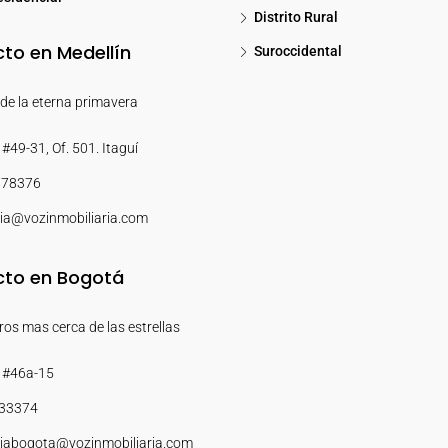
Distrito Rural
to en Medellín
Suroccidental
de la eterna primavera
#49-31, Of. 501. Itaguí
878376
ia@vozinmobiliaria.com
to en Bogotá
os mas cerca de las estrellas
 #46a-15
33374
iabogota@vozinmobiliaria.com