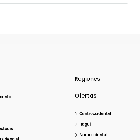
Regiones
Ofertas
mento
Centroccidental
Itagui
estudio
Noroccidental
sidencial