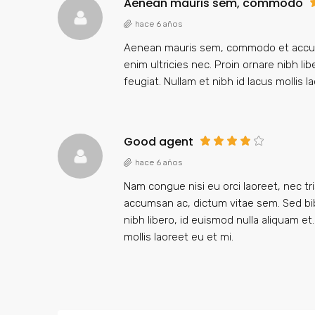
Aenean mauris sem, commodo
hace 6 años
Aenean mauris sem, commodo et accum
enim ultricies nec. Proin ornare nibh li
feugiat. Nullam et nibh id lacus mollis l
Good agent
hace 6 años
Nam congue nisi eu orci laoreet, nec t
accumsan ac, dictum vitae sem. Sed bi
nibh libero, id euismod nulla aliquam et
mollis laoreet eu et mi.