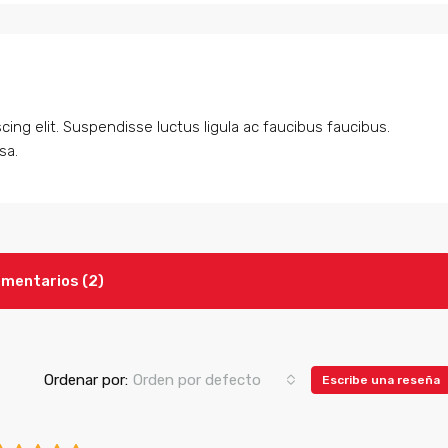
ing elit. Suspendisse luctus ligula ac faucibus faucibus.
sa.
mentarios (2)
Ordenar por:
Orden por defecto
Escribe una reseña