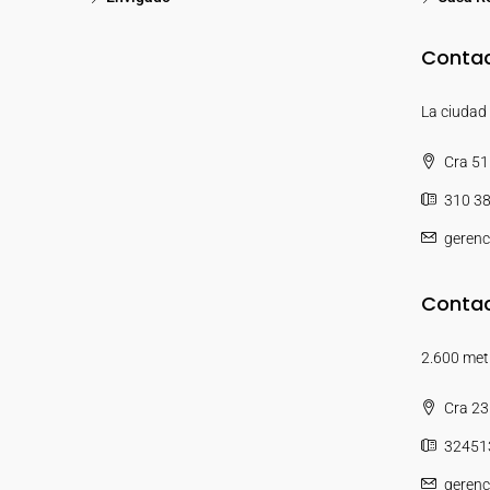
Contac
La ciudad 
Cra 51 
310 3
gerenc
Contac
2.600 metr
Cra 23
32451
gerenc