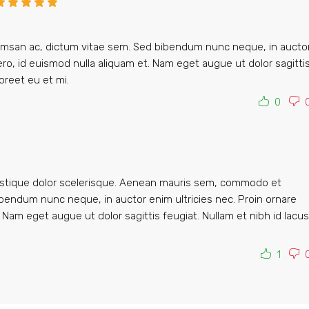
san ac, dictum vitae sem. Sed bibendum nunc neque, in aucto
bero, id euismod nulla aliquam et. Nam eget augue ut dolor sagitti
aoreet eu et mi.
0
ristique dolor scelerisque. Aenean mauris sem, commodo et
bendum nunc neque, in auctor enim ultricies nec. Proin ornare
. Nam eget augue ut dolor sagittis feugiat. Nullam et nibh id lacus
1