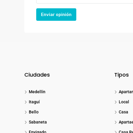
Enviar opinión
Ciudades
Tipos
Medellín
Aparta
Itaguí
Local
Bello
Casa
Sabaneta
Aparta
Envigado
Casa Re